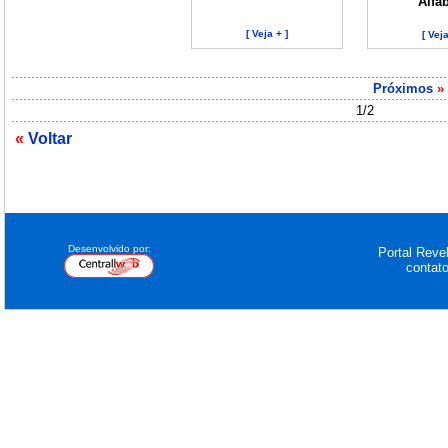
Alfa
[ Veja + ]
[ Veja
Próximos
»
1/2
«
Voltar
Desenvolvido por:
Portal Revel
contat