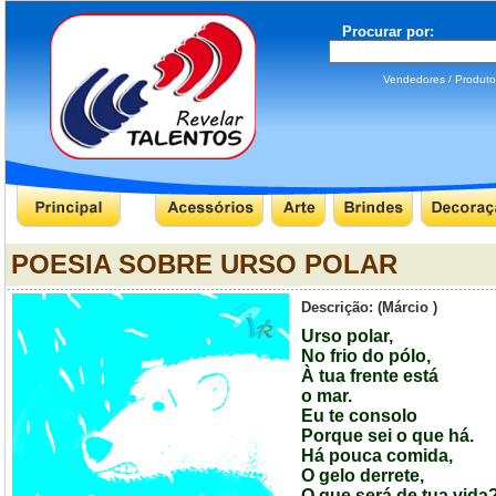
Procurar por:
Vendedores / Produ
POESIA SOBRE URSO POLAR
Descrição: (Márcio )
Urso polar,
No frio do pólo,
À tua frente está
o mar.
Eu te consolo
Porque sei o que há.
Há pouca comida,
O gelo derrete,
O que será de tua vida