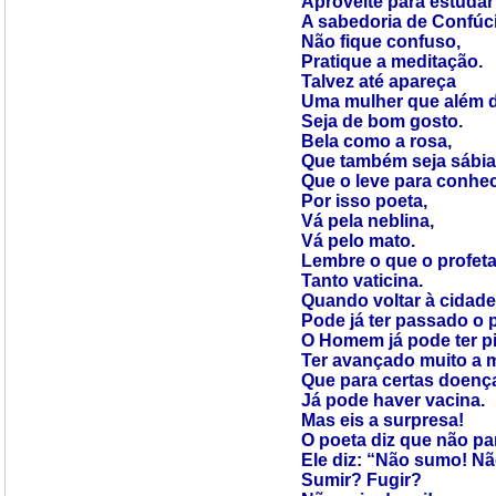
Aproveite para estudar
A sabedoria de Confúci
Não fique confuso,
Pratique a meditação.
Talvez até apareça
Uma mulher que além d
Seja de bom gosto.
Bela como a rosa,
Que também seja sábia
Que o leve para conhe
Por isso poeta,
Vá pela neblina,
Vá pelo mato.
Lembre o que o profet
Tanto vaticina.
Quando voltar à cidade
Pode já ter passado o 
O Homem já pode ter p
Ter avançado muito a 
Que para certas doença
Já pode haver vacina.
Mas eis a surpresa!
O poeta diz que não par
Ele diz: “Não sumo! Nã
Sumir? Fugir?