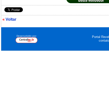
«
Voltar
Desenvolvido por:
Portal Revel
contat