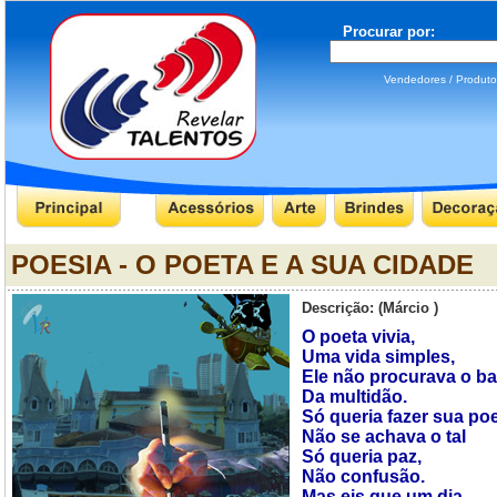
Procurar por:
Vendedores / Produ
POESIA - O POETA E A SUA CIDADE
Descrição: (Márcio )
O poeta vivia,
Uma vida simples,
Ele não procurava o ba
Da multidão.
Só queria fazer sua po
Não se achava o tal
Só queria paz,
Não confusão.
Mas eis que um dia,