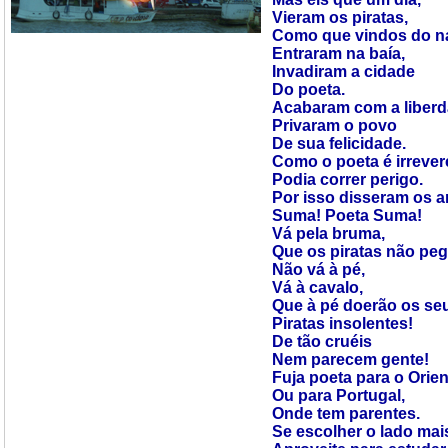
Vieram os piratas,
Como que vindos do n
Entraram na baía,
Invadiram a cidade
Do poeta.
Acabaram com a liberd
Privaram o povo
De sua felicidade.
Como o poeta é irrever
Podia correr perigo.
Por isso disseram os 
Suma! Poeta Suma!
Vá pela bruma,
Que os piratas não pe
Não vá à pé,
Vá à cavalo,
Que à pé doerão os seu
Piratas insolentes!
De tão cruéis
Nem parecem gente!
Fuja poeta para o Orien
Ou para Portugal,
Onde tem parentes.
Se escolher o lado mais