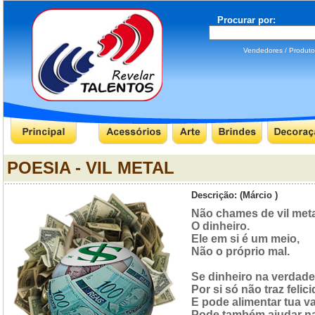
Procurar por:
Vendedores / Produ
POESIA - VIL METAL
Descrição: (Márcio )
Não chames de vil meta
O dinheiro.
Ele em si é um meio,
Não o próprio mal.
Se dinheiro na verdade
Por si só não traz felic
E pode alimentar tua v
Pode também ajudar na