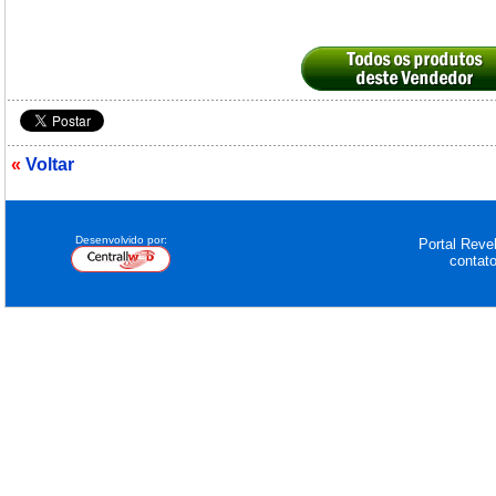
«
Voltar
Desenvolvido por:
Portal Revel
contat