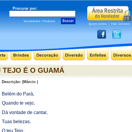
Procurar por:
Vendedores / Produtos
Quem somos
|
Fale Conosco
U TEJO É O GUAMÁ
Descrição: (Márcio )
Belém do Pará,
Quando te vejo,
Dá vontade de cantar,
Tuas belezas.
O teu Tejo,