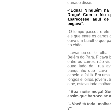
danado disse:
-“Égua! Ninguém na 
Droga! Com o frio q
aparecesse aqui de
pegava”.
O tempo passou e ele 
eis que entre os carros
ouve um barulho que par
no chão.
Levantou-se foi olhar
Belém do Pará. Ficava 
entre os carros, não vi
outro lado da
rua a
banquinho que ficava
cabelo
e foi lá. Era um
longos e loiros, jovem , 
o pé, estava toda molhad
-“Boa noite moça! Sou
assim que barroco se a
“- Você tá toda
molhad
?”