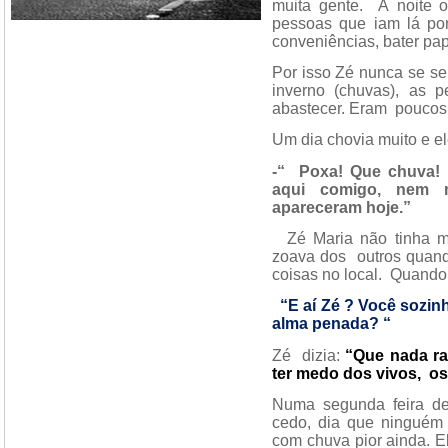
muita gente.
À noite 
pessoas que iam lá por
conveniências, bater pap
Por isso Zé nunca se s
inverno (chuvas), as 
abastecer. Eram
poucos
Um dia chovia muito e el
-“
Poxa! Que chuva!
aqui comigo, nem 
apareceram hoje.”
Zé Maria não tinha 
zoava dos
outros quan
coisas no local.
Quando
“E aí Zé ? Você sozinh
alma penada? “
Zé
dizia:
“Que nada ra
ter medo dos vivos,
os
Numa segunda feira d
cedo, dia que ninguém 
com chuva pior ainda. E