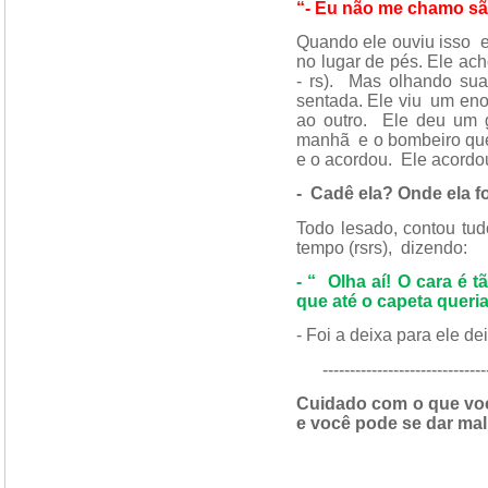
“- Eu não me chamo s
Quando ele ouviu isso
no lugar de pés. Ele ach
- rs).
Mas olhando suas
sentada. Ele viu
um eno
ao outro.
Ele deu um g
manhã
e o bombeiro que
e o acordou.
Ele acordo
-
Cadê ela? Onde ela f
Todo lesado, contou tu
tempo (rsrs),
dizendo:
- “
Olha aí! O cara é 
que até o capeta queria!
- Foi a deixa para ele d
---------------------------------
Cuidado com o que você
e você pode se dar mal