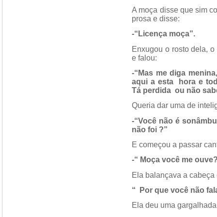
A moça disse que sim co
prosa e disse:
-“Licença moça”.
Enxugou o rosto dela, o
e falou:
-“Mas me diga menina
aqui a esta
hora e to
Tá perdida
ou não sab
Queria dar uma de intelig
-“Você não é sonâmbul
não foi ?”
E começou a passar can
-“ Moça você me ouve
Ela balançava a cabeça 
“
Por que você não fa
Ela deu uma gargalhada