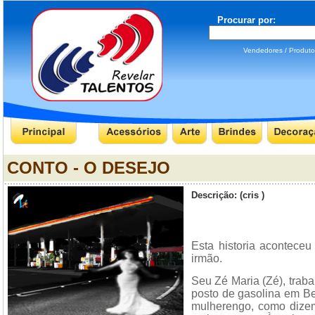
Procurar por:
Vendedores / Produ
CONTO - O DESEJO
Descrição: (cris )
Esta historia acontece
irmão.
Seu Zé Maria (Zé), trab
posto de gasolina em B
mulherengo, como dizem