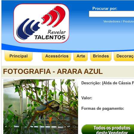
Procurar por:
Vendedores / Produ
FOTOGRAFIA - ARARA AZUL
Descrição: (Alda de Cássia F
Valor:
Formas de pagamento: