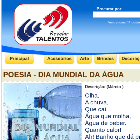
Procurar por:
Vendedores / Produ
POESIA - DIA MUNDIAL DA ÁGUA
Descrição: (Márcio )
Olha,
A chuva,
Que cai.
Água que molha,
Água de beber.
Quanto calor!
Ah! Banho que dá pr