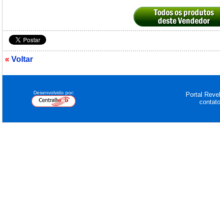
«
Voltar
Desenvolvido por:
Portal Revel
contat