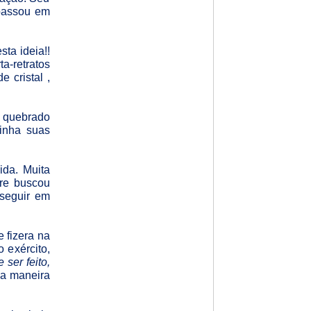
 passou em
ta ideia!!
a-retratos
 cristal ,
o quebrado
tinha suas
da. Muita
pre buscou
 seguir em
 fizera na
 exército,
 ser feito,
 da maneira