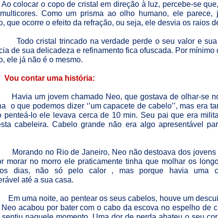
Ao colocar o copo de cristal em direção à luz, percebe-se qu
e multicores. Como um prisma ao olho humano, ele parece,
o, que ocorre o efeito da refração, ou seja, ele desvia os raios de
Todo cristal trincado na verdade perde o seu valor e sua
ia de sua delicadeza e refinamento fica ofuscada. Por mínimo 
o, ele já não é o mesmo.
Vou contar uma história:
Havia um jovem chamado Neo, que gostava de olhar-se n
ha
o que podemos dizer ‘’um capacete de cabelo’’, mas era ta
 penteá-lo ele levava cerca de 10 min. Seu pai que era milita
 desta cabeleira. Cabelo grande não era algo apresentável par
Morando no Rio de Janeiro, Neo não destoava dos jovens
r morar no morro ele praticamente tinha que molhar os long
 os dias, não só pelo calor , mas porque havia uma 
rável até a sua casa.
Em uma noite, ao pentear os seus cabelos, houve um descu
e Neo acabou por bater com o cabo da escova no espelho de cr
za sentiu naquele momento. Uma dor de perda abateu o seu co