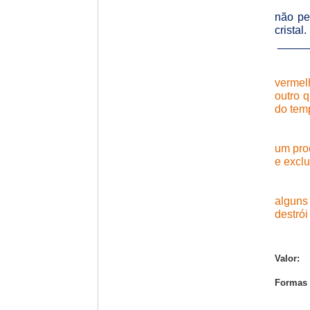
não pe
cristal.
_____
vermel
outro 
do tem
um proc
e excl
alguns
destrói
Valor:
Formas 