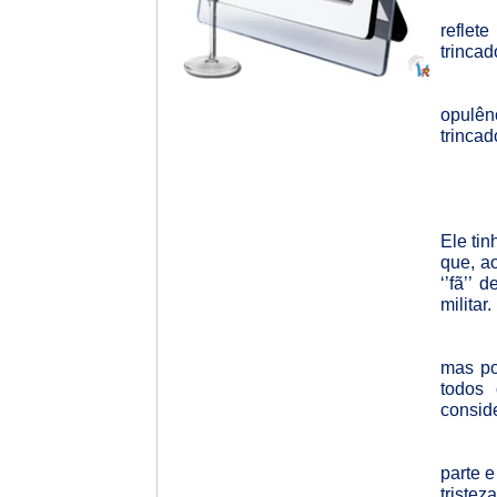
reflet
trincad
opulênc
trincad
Ele tin
que, ao
‘’fã’’
militar.
mas po
todos
conside
parte 
triste