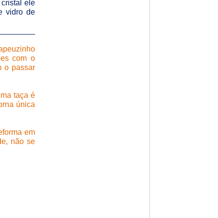
ristal ele
e vidro de
________
apeuzinho
ões com o
m o passar
uma taça é
orna única
Deforma em
de, não se