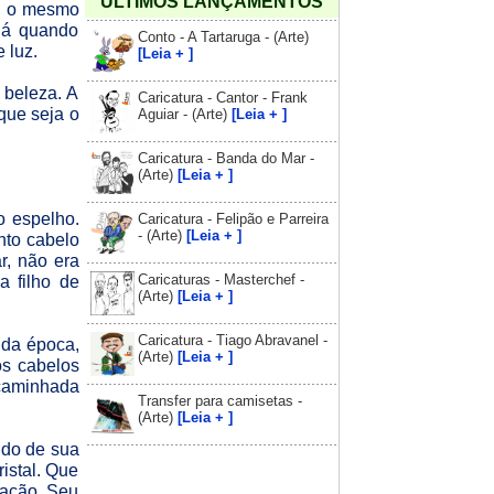
ÚLTIMOS LANÇAMENTOS
e, o mesmo
 já quando
Conto - A Tartaruga - (Arte)
 luz.
[Leia + ]
 beleza. A
Caricatura - Cantor - Frank
que seja o
Aguiar - (Arte)
[Leia + ]
Caricatura - Banda do Mar -
(Arte)
[Leia + ]
o espelho.
Caricatura - Felipão e Parreira
- (Arte)
[Leia + ]
nto cabelo
r, não era
Caricaturas - Masterchef -
a filho de
(Arte)
[Leia + ]
Caricatura - Tiago Abravanel -
 da época,
(Arte)
[Leia + ]
os cabelos
caminhada
Transfer para camisetas -
(Arte)
[Leia + ]
ido de sua
istal. Que
ração. Seu