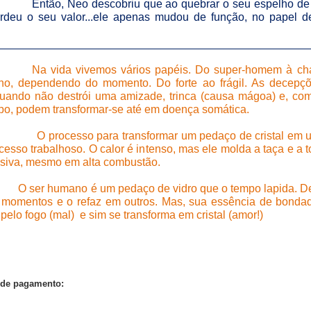
Então, Neo descobriu que ao quebrar o seu espelho de c
rdeu o seu valor...ele apenas mudou de função, no papel d
__________________________________________________
Na vida vivemos vários papéis. Do super-homem à ch
ho, dependendo do momento. Do forte ao frágil. As decepç
quando não destrói uma amizade, trinca (causa mágoa) e, co
po, podem transformar-se até em doença somática.
O processo para transformar um pedaço de cristal em 
esso trabalhoso. O calor é intenso, mas ele molda a taça e a t
usiva, mesmo em alta combustão.
O ser humano é um pedaço de vidro que o tempo lapida. 
 momentos e o refaz em outros. Mas, sua essência de bonda
 pelo fogo (mal)
e sim se transforma em cristal (amor!)
de pagamento: