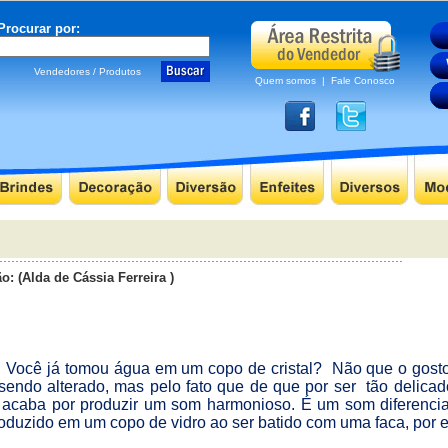
ocurar por:
Vendedores / Produtos
Quem somos
|
Fale Conosco
o: (Alda de Cássia Ferreira )
Você já tomou água em um copo de cristal?
Não que o gost
sendo alterado, mas pelo fato que de que por ser
tão delicad
 acaba por produzir um som harmonioso. É um som diferenc
oduzido em um copo de vidro ao ser batido com uma faca, por 