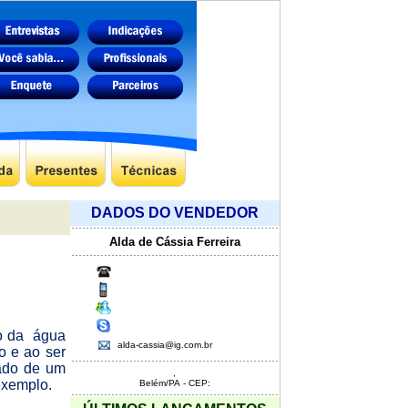
DADOS DO VENDEDOR
Alda de Cássia Ferreira
o da
água
alda-cassia@ig.com.br
o e ao ser
iado de um
,
exemplo.
Belém/PA - CEP: