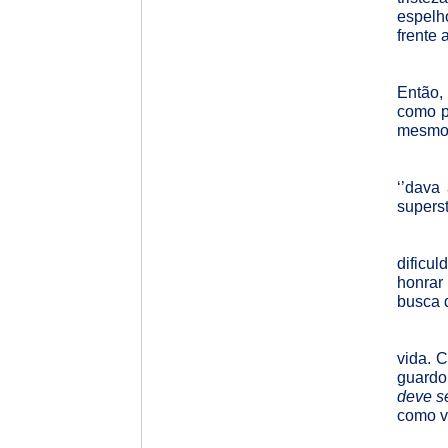
espelh
frente 
Então,
como po
mesmo 
‘’dava
superst
dificu
honrar
busca d
vida. 
guardo
deve s
como vi