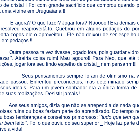
o de cristal ! Foi com grande sacrifício que comprou quando
a uma vitrine em Uruguaiana !!
E agora? O que fazer? Jogar fora? Nãoooo!! Era demais es
 resolveu reaproveitá-lo. Quebrou em alguns pedaços do port
rta-copos ele o aproveitou . Ele não deixou de ser espelho de
em pedaços !!
Outra pessoa talvez tivesse jogado fora, pois guardar vidr
 azar’’. Atrairia coisa ruim! Mau agouro!! Para Neo, que até 
ições, jogar fora seu lindo espelho de cristal_ nem pensarrrr !!!
Seus pensamentos sempre foram de otimismo na vi
ldade passou. Enfrentou preconceitos, mas determinado sem
 seus ideais. Para um jovem sonhador era a única forma de
e suas realizações. Desistir jamais !
Aos seus amigos, dizia que não se arrependia de nada que
Coisas ruins ou boas faziam parte do aprendizado. Do tempo no
u boas lembranças e conselhos primorosos: ‘
’tudo que tem que
er bem
feito’’. Foi o que ouviu do seu superior _ Hoje faz parte
ve a vida!