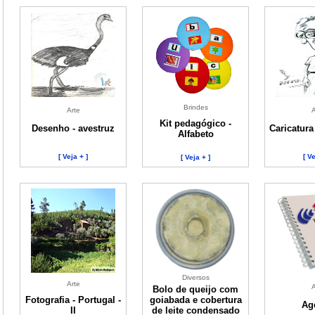
Brindes
Arte
A
Kit pedagógico -
Desenho - avestruz
Caricatura
Alfabeto
[ Veja + ]
[ Ve
[ Veja + ]
Diversos
Arte
A
Bolo de queijo com
Fotografia - Portugal -
goiabada e cobertura
Ag
II
de leite condensado