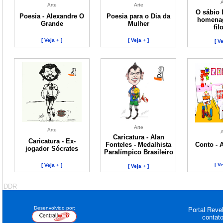
A
Arte
Arte
O sábio 
Poesia - Alexandre O
Poesia para o Dia da
homena
Grande
Mulher
fil
[ Veja + ]
[ Veja + ]
[ Ve
Arte
Arte
A
Caricatura - Alan
Caricatura - Ex-
Fonteles - Medalhista
Conto - 
jogador Sócrates
Paralímpico Brasileiro
[ Ve
[ Veja + ]
[ Veja + ]
DDR
Desenvolvido por:
Portal Revel
contat