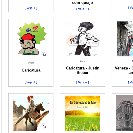
com queijo
[ Ve
[ Veja + ]
[ Veja + ]
Arte
A
Arte
Caricatura - Justin
Veneza - 
Caricatura
Bieber
a
[ Veja + ]
[ Veja + ]
[ Ve