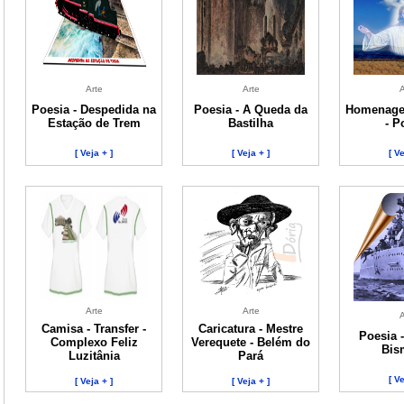
Arte
Arte
A
Poesia - Despedida na
Poesia - A Queda da
Homenage
Estação de Trem
Bastilha
- P
[ Veja + ]
[ Veja + ]
[ Ve
Arte
Arte
A
Camisa - Transfer -
Caricatura - Mestre
Poesia 
Complexo Feliz
Verequete - Belém do
Bis
Luzitânia
Pará
[ Ve
[ Veja + ]
[ Veja + ]