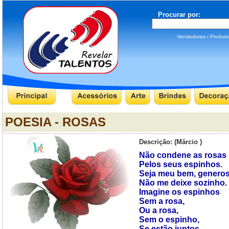
Procurar por:
Vendedores / Produ
POESIA - ROSAS
Descrição: (Márcio )
Não condene as rosas
Pelos seus espinhos.
Seja meu bem, generos
Não me deixe sozinho.
Imagine os espinhos
Sem a rosa,
Ou a rosa,
Sem o espinho,
Se estão juntos